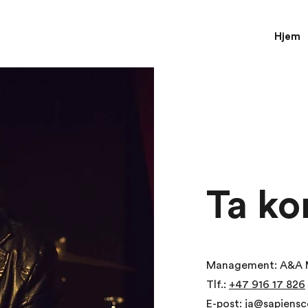
Hjem
Ta ko
Management: A&A
Tlf.:
+47 916 17 826
E-post:
ja@sapiensc