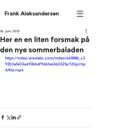
Frank Aleksandersen
16. juni 2025
Her en en liten forsmak på
den nye sommerbaladen
https://video.wixstatic.com/video/e4188b_c3
92b5afe03a493bb4f9d41a6360321a/720p/mp
4/file.mp4